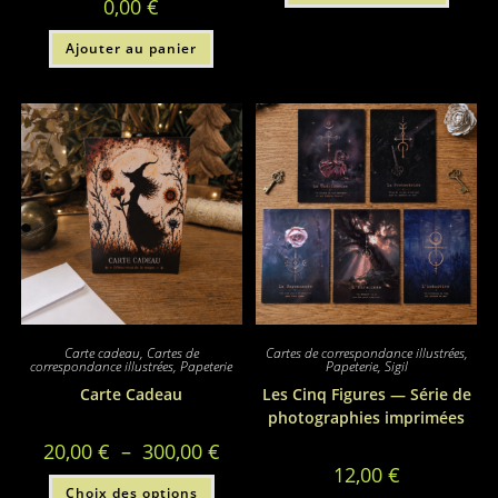
0,00
€
Ajouter au panier
Carte cadeau
,
Cartes de
Cartes de correspondance illustrées
,
correspondance illustrées
,
Papeterie
Papeterie
,
Sigil
Carte Cadeau
Les Cinq Figures — Série de
photographies imprimées
Plage
20,00
€
–
300,00
€
de
12,00
€
prix :
Ce
Choix des options
20,00 €
produit