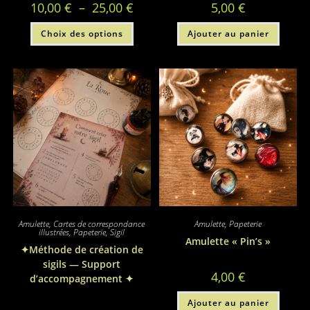
Plage
10,00
€
–
25,00
€
5,00
€
de
prix :
Ce
Choix des options
10,00 €
Ajouter au panier
produit
à
a
25,00 €
plusieurs
variations.
Les
options
peuvent
être
choisies
sur
la
page
du
produit
Amulette
,
Cartes de correspondance
Amulette
,
Papeterie
illustrées
,
Papeterie
,
Sigil
Amulette « Pin’s »
✦Méthode de création de
sigils — Support
4,00
€
d’accompagnement ✦
Ajouter au panier