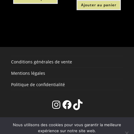
à
a
Ajouter au panier
300,00 €
plusieurs
variations.
Les
options
peuvent
être
choisies
sur
la
page
du
produit
Conditions générales de vente
Mentions légales
Politique de confidentialité
Instagram
Facebook
TikTok
CONTACT
Nous utilisons des cookies pour vous garantir la meilleure
expérience sur notre site web.