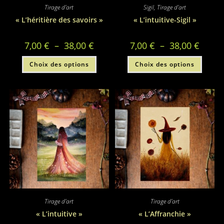
Tirage d'art
Sigil
,
Tirage d'art
« L’héritière des savoirs »
« L’intuitive-Sigil »
Plage
Plage
7,00
€
–
38,00
€
7,00
€
–
38,00
€
de
de
prix :
prix :
Ce
Ce
Choix des options
7,00 €
Choix des options
7,00 €
produit
produi
à
à
a
a
38,00 €
38,00 €
plusieurs
plusie
variations.
variati
Les
Les
options
option
peuvent
peuve
être
être
choisies
choisi
sur
sur
la
la
page
page
du
du
produit
produi
Tirage d'art
Tirage d'art
« L’intuitive »
« L’Affranchie »