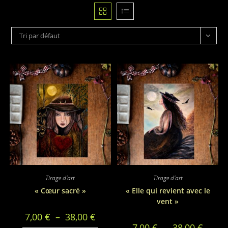
Tri par défaut
Tirage d'art
Tirage d'art
« Cœur sacré »
« Elle qui revient avec le
vent »
Plage
7,00
€
–
38,00
€
de
Plage
7,00
€
–
38,00
€