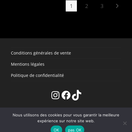
Les
Les
1
2
3
options
option
peuvent
peuve
être
être
choisies
choisi
sur
sur
la
la
page
page
du
du
produit
produi
Conditions générales de vente
Mentions légales
Politique de confidentialité
Instagram
Facebook
TikTok
CONTACT
Nous utilisons des cookies pour vous garantir la meilleure
expérience sur notre site web.
OK
pas OK