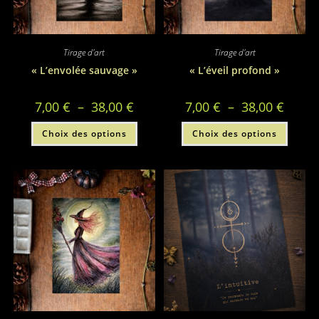
Tirage d'art
Tirage d'art
« L’envolée sauvage »
« L’éveil profond »
Plage
Plage
7,00
€
–
38,00
€
7,00
€
–
38,00
€
de
de
prix :
prix :
Ce
Ce
Choix des options
7,00 €
Choix des options
7,00 €
produit
produi
à
à
a
a
38,00 €
38,00 €
plusieurs
plusie
variations.
variati
Les
Les
options
option
peuvent
peuve
être
être
choisies
choisi
sur
sur
la
la
page
page
du
du
produit
produi