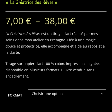
« La Créatrice des Rêves «
7,00
€
–
38,00
€
Plage
de
prix :
7,00 €
à
La Créatrice des Rêves
est un tirage d’art réalisé par mes
38,00 €
soins dans mon atelier en Bretagne. Liée à une magie
douce et protectrice, elle accompagne et aide au repos et à
la clarté.
Tirage sur papier d’art 100 % coton, impression soignée,
disponible en plusieurs formats. Œuvre vendue sans
encadrement.
Choisir une option
FORMAT