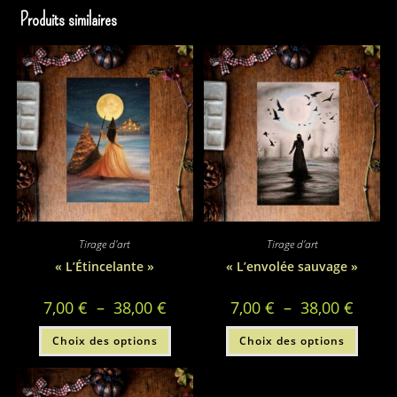
Produits similaires
Tirage d'art
Tirage d'art
« L’Étincelante »
« L’envolée sauvage »
Plage
Plage
7,00
€
–
38,00
€
7,00
€
–
38,00
€
de
de
prix :
prix :
Ce
Ce
Choix des options
7,00 €
Choix des options
7,00 €
produit
produi
à
à
a
a
38,00 €
38,00 €
plusieurs
plusie
variations.
variati
Les
Les