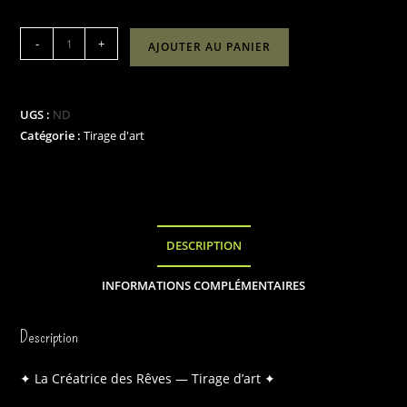
quantité
-
+
AJOUTER AU PANIER
de
"La
Créatrice
UGS :
ND
des
Catégorie :
Tirage d'art
Rêves
"
DESCRIPTION
INFORMATIONS COMPLÉMENTAIRES
Description
✦ La Créatrice des Rêves — Tirage d’art ✦