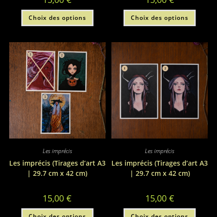
Ce
Ce
Choix des options
Choix des options
produit
produi
a
a
plusieurs
plusie
variations.
variati
Les
Les
options
option
peuvent
peuve
être
être
choisies
choisi
sur
sur
la
la
page
page
du
du
produit
produi
Les imprécis
Les imprécis
Les imprécis (Tirages d’art A3
Les imprécis (Tirages d’art A3
| 29.7 cm x 42 cm)
| 29.7 cm x 42 cm)
15,00
€
15,00
€
Ce
Ce
Choix des options
Choix des options