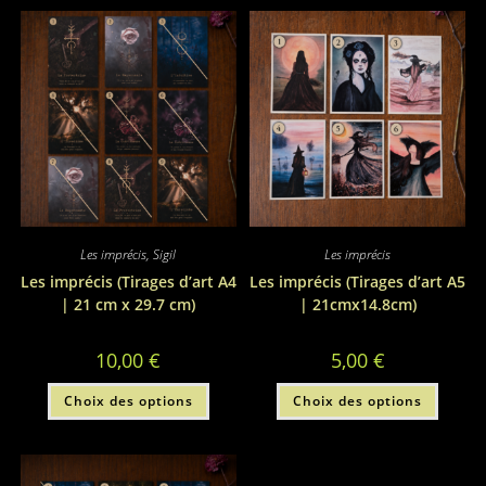
variations.
variati
Les
Les
options
option
peuvent
peuve
être
être
choisies
choisi
sur
sur
la
la
page
page
du
du
produit
produi
Les imprécis
,
Sigil
Les imprécis
Les imprécis (Tirages d’art A4
Les imprécis (Tirages d’art A5
| 21 cm x 29.7 cm)
| 21cmx14.8cm)
10,00
€
5,00
€
Ce
Ce
Choix des options
Choix des options
produit
produi
a
a
plusieurs
plusie
variations.
variati
Les
Les
options
option