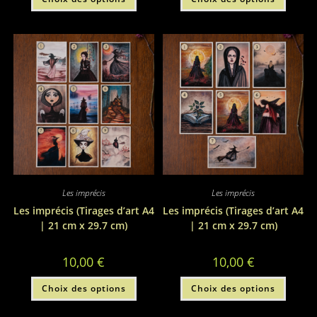
produit
produi
a
a
plusieurs
plusie
variations.
variati
Les
Les
options
option
peuvent
peuve
être
être
choisies
choisi
sur
sur
la
la
page
page
du
du
produit
produi
Les imprécis
Les imprécis
Les imprécis (Tirages d’art A4
Les imprécis (Tirages d’art A4
| 21 cm x 29.7 cm)
| 21 cm x 29.7 cm)
10,00
€
10,00
€
Ce
Ce
Choix des options
Choix des options
produit
produi
a
a
plusieurs
plusie