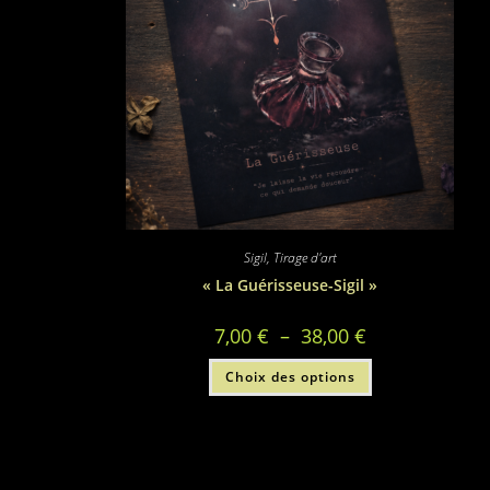
Sigil
,
Tirage d'art
« La Guérisseuse-Sigil »
Plage
7,00
€
–
38,00
€
de
prix :
Ce
Choix des options
7,00 €
produit
à
a
38,00 €
plusieurs
variations.
Les
options
peuvent
être