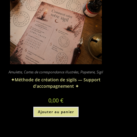
Amulette
,
Cartes de correspondance illustrées
,
Papeterie
,
Sigil
✦Méthode de création de sigils — Support
d’accompagnement ✦
0,00
€
Ajouter au panier