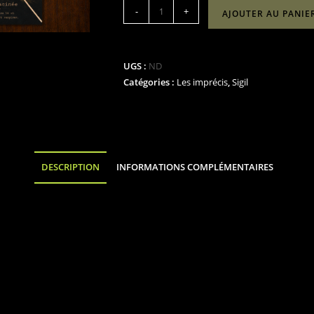
quantité
-
+
AJOUTER AU PANIE
de
Les
imprécis
UGS :
ND
(Tirages
Catégories :
Les imprécis
,
Sigil
d'art
A4
|
21
cm
DESCRIPTION
INFORMATIONS COMPLÉMENTAIRES
x
29.7
cm)