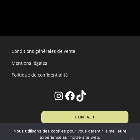
plusieurs
variations.
Les
options
peuvent
être
choisies
sur
la
page
du
produit
Conditions générales de vente
Mentions légales
Politique de confidentialité
Instagram
Facebook
TikTok
CONTACT
Nous utilisons des cookies pour vous garantir la meilleure
expérience sur notre site web.