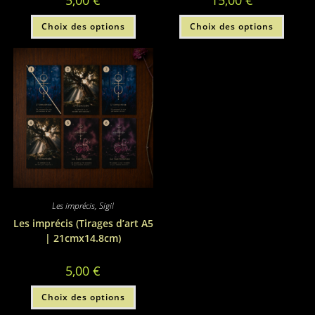
5,00
€
15,00
€
Ce
Ce
Choix des options
Choix des options
produit
produi
a
a
plusieurs
plusie
variations.
variati
Les
Les
options
option
peuvent
peuve
être
être
choisies
choisi
sur
sur
la
la
page
page
du
du
produit
produi
Les imprécis
,
Sigil
Les imprécis (Tirages d’art A5
| 21cmx14.8cm)
5,00
€
Ce
Choix des options
produit
a