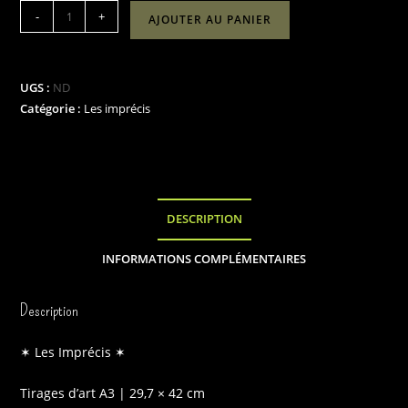
quantité
-
+
AJOUTER AU PANIER
de
Les
imprécis
UGS :
ND
(Tirages
Catégorie :
Les imprécis
d'art
A3
|
29.7
cm
DESCRIPTION
x
INFORMATIONS COMPLÉMENTAIRES
42
cm)
Description
✶ Les Imprécis ✶
Tirages d’art A3 | 29,7 × 42 cm