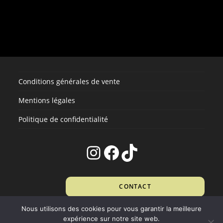
plusieurs
variations.
Les
options
peuvent
être
choisies
sur
la
page
du
produit
Conditions générales de vente
Mentions légales
Politique de confidentialité
Instagram
Facebook
TikTok
CONTACT
Nous utilisons des cookies pour vous garantir la meilleure
expérience sur notre site web.