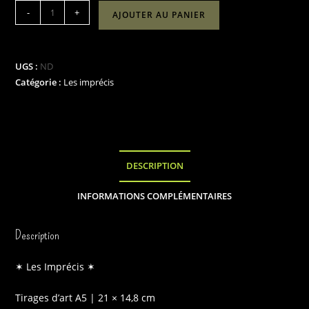
quantité
-
+
AJOUTER AU PANIER
de
Les
imprécis
UGS :
ND
(Tirages
Catégorie :
Les imprécis
d'art
A5
|
21cmx14.8cm)
DESCRIPTION
INFORMATIONS COMPLÉMENTAIRES
Description
✶ Les Imprécis ✶
Tirages d’art A5 | 21 × 14,8 cm