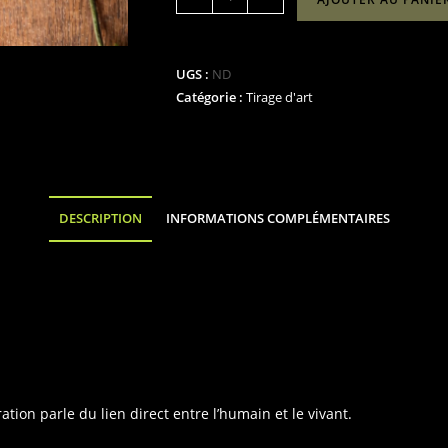
de
"L'envolée
sauvage"
UGS :
ND
Catégorie :
Tirage d'art
DESCRIPTION
INFORMATIONS COMPLÉMENTAIRES
ation parle du lien direct entre l’humain et le vivant.