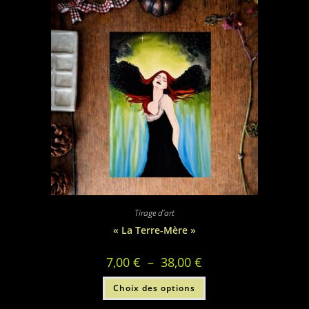
Tirage d'art
« La Terre-Mère »
Plage
7,00
€
–
38,00
€
de
prix :
Ce
Choix des options
7,00 €
produit
à
a
38,00 €