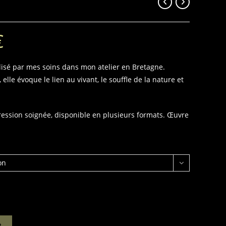
€
Plage
de
prix :
7,00 €
à
alisé par mes soins dans mon atelier en Bretagne.
38,00 €
lle évoque le lien au vivant, le souffle de la nature et
ression soignée, disponible en plusieurs formats. Œuvre
on
R