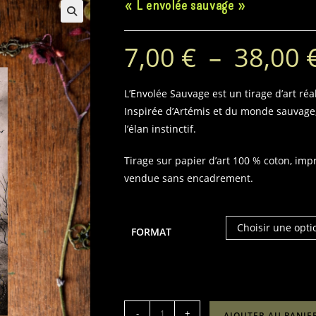
« L’envolée sauvage »
7,00
€
–
38,00
L’Envolée Sauvage est un tirage d’art ré
Inspirée d’Artémis et du monde sauvage, e
l’élan instinctif.
Tirage sur papier d’art 100 % coton, imp
vendue sans encadrement.
Choisir une opti
FORMAT
quantité
-
+
AJOUTER AU PANIE