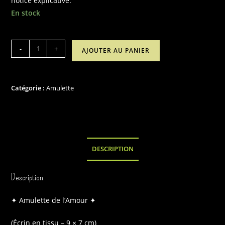
notice explicative.
En stock
quantité
-
+
AJOUTER AU PANIER
de
"Amulette
de
Catégorie :
Amulette
l'amour"
DESCRIPTION
Description
✦ Amulette de l’Amour ✦
(Écrin en tissu – 9 × 7 cm)