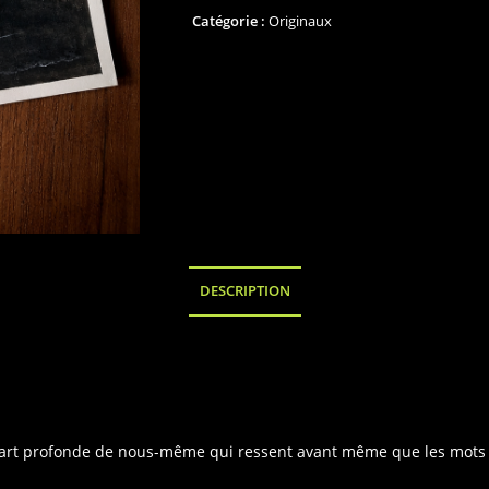
originale
Catégorie :
Originaux
"Instinct"
DESCRIPTION
tte part profonde de nous-même qui ressent avant même que les mots