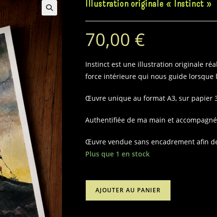
Illustration originale « Instinct »
70,00
€
Instinct est une illustration originale réal
force intérieure qui nous guide lorsque 
Œuvre unique au format A3, sur papier 
Authentifiée de ma main et accompagnée 
Œuvre vendue sans encadrement afin de l
Plus que 1 en stock
quantité
AJOUTER AU PANIER
de
Illustration