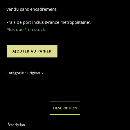
Vendu sans encadrement.
Frais de port inclus (France métropolitaine).
Plus que 1 en stock
quantité
AJOUTER AU PANIER
de
Illustration
originale
Catégorie :
Originaux
"Neige
brûlante"
DESCRIPTION
Description