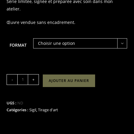
Série limitée, signée et préparée avec soin dans mon
atelier.
Œuvre vendue sans encadrement.
Choisir une option
FORMAT
quantité
-
+
AJOUTER AU PANIER
de
"La
Protectrice-
UGS :
ND
Sigil"
Catégories :
Sigil
,
Tirage d'art