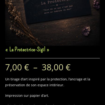
« La Protectrice-Sigil »
7,00
€
–
38,00
€
Plage
de
prix :
7,00 €
à
Un tirage d’art inspiré par la protection, l’ancrage et la
38,00 €
préservation de son espace intérieur.
Impression sur papier d’art.