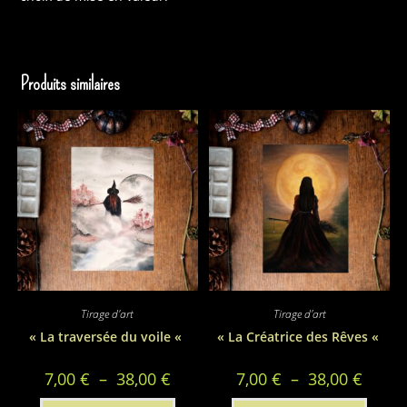
Produits similaires
Tirage d'art
Tirage d'art
« La traversée du voile «
« La Créatrice des Rêves «
Plage
Plage
7,00
€
–
38,00
€
7,00
€
–
38,00
€
de
de
prix :
prix :
Ce
Ce