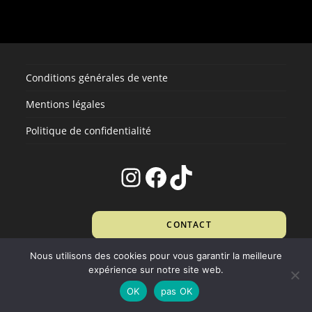
peuvent
être
choisies
sur
la
page
du
produit
Conditions générales de vente
Mentions légales
Politique de confidentialité
Instagram
Facebook
TikTok
CONTACT
Nous utilisons des cookies pour vous garantir la meilleure
expérience sur notre site web.
OK
pas OK