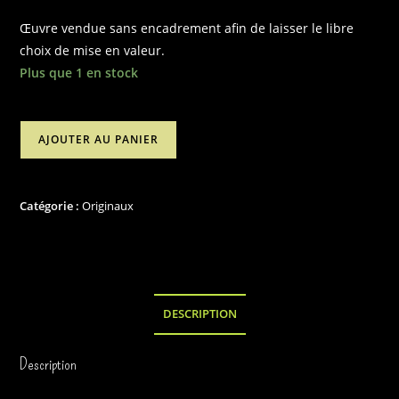
Œuvre vendue sans encadrement afin de laisser le libre
choix de mise en valeur.
Plus que 1 en stock
quantité
AJOUTER AU PANIER
de
Illustration
originale
Catégorie :
Originaux
"La
traversée
du
voile"
DESCRIPTION
Description