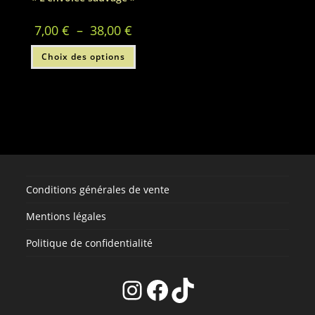
Plage
7,00
€
–
38,00
€
de
prix :
Ce
Choix des options
7,00 €
produit
à
a
38,00 €
plusieurs
variations.
Les
options
peuvent
être
choisies
sur
la
page
du
produit
Conditions générales de vente
Mentions légales
Politique de confidentialité
Instagram
Facebook
TikTok