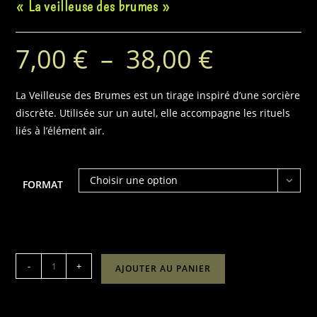
« La veilleuse des brumes »
7,00
€
–
38,00
€
Plage
de
prix :
7,00 €
à
La Veilleuse des Brumes est un tirage inspiré d’une sorcière
38,00 €
discrète. Utilisée sur un autel, elle accompagne les rituels
liés à l’élément air.
Choisir une option
FORMAT
quantité
-
+
AJOUTER AU PANIER
de
"La
veilleuse