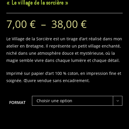
« Le village de la sorcière »
7,00
€
–
38,00
€
Plage
de
prix :
7,00 €
à
Le Village de la Sorcière est un tirage d’art réalisé dans mon
38,00 €
atelier en Bretagne. Il représente un petit village enchanté,
niché dans une atmosphère douce et mystérieuse, où la
magie semble vivre dans chaque lumière et chaque détail.
Imprimé sur papier d’art 100 % coton, en impression fine et
soignée. Œuvre vendue sans encadrement.
Choisir une option
FORMAT