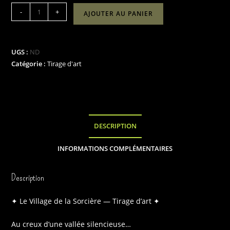
quantité
-
+
AJOUTER AU PANIER
de
"Le
village
UGS :
ND
de
Catégorie :
Tirage d'art
la
sorcière"
DESCRIPTION
INFORMATIONS COMPLÉMENTAIRES
Description
✦ Le Village de la Sorcière — Tirage d’art ✦
Au creux d’une vallée silencieuse…