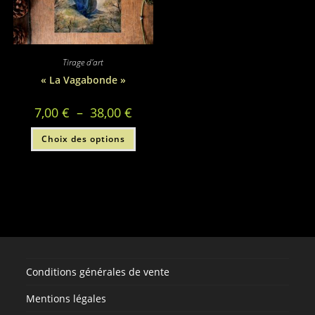
du
du
produit
produi
Tirage d'art
« La Vagabonde »
Plage
7,00
€
–
38,00
€
de
prix :
Ce
Choix des options
7,00 €
produit
à
a
38,00 €
plusieurs
variations.
Les
options
peuvent
être
choisies
sur
la
page
du
produit
Conditions générales de vente
Mentions légales