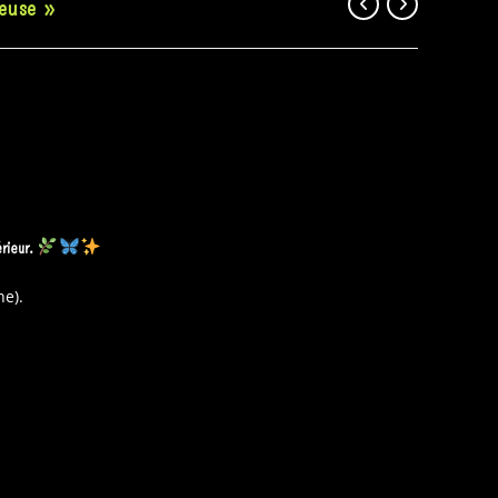
euse »
érieur.
ne).