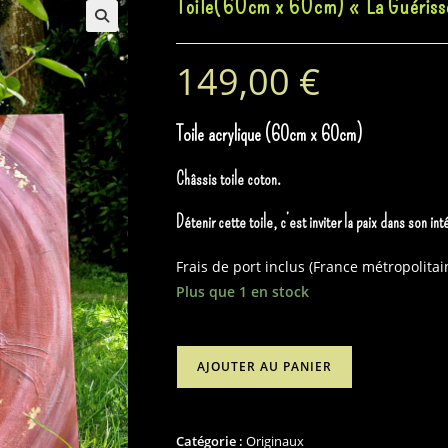
Toile(60cm x 60cm) « La Guériss
149,00
€
Toile acrylique (60cm x 60cm)
Châssis toile coton.
Détenir cette toile, c’est inviter la paix dans son int
Frais de port inclus (France métropolitai
Plus que 1 en stock
quantité
AJOUTER AU PANIER
de
Toile(60cm
x
Catégorie :
Originaux